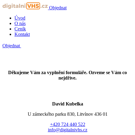
Objednat
Úvod
O nás
Ceník
Kontakt
Objednat
Děkujeme Vám za vyplnění formuláře. Ozveme se Vám co
nejdříve.
David Kubelka
U zámeckého parku 830, Litvínov 436 01
+420 724 440 522
info@digitalnivhs.cz